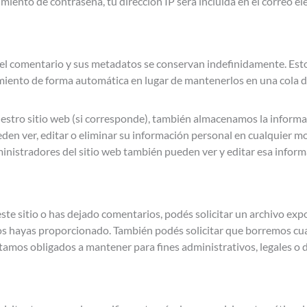
cimiento de contraseña, tu dirección IP será incluida en el correo e
, el comentario y sus metadatos se conservan indefinidamente. Es
miento de forma automática en lugar de mantenerlos en una cola 
nuestro sitio web (si corresponde), también almacenamos la inform
pueden ver, editar o eliminar su información personal en cualquie
inistradores del sitio web también pueden ver y editar esa inform
este sitio o has dejado comentarios, podés solicitar un archivo ex
os hayas proporcionado. También podés solicitar que borremos cu
tamos obligados a mantener para fines administrativos, legales o 