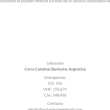
visitantes se pueden verificar a través de un servicio automático 
Ubicación
Cerro Catedral, Bariloche, Argentina
Emergencias
ICE: 105
VHF: 155.675
Cax: 148.450
Contact​o
refugiofreybariloche@gmail.com